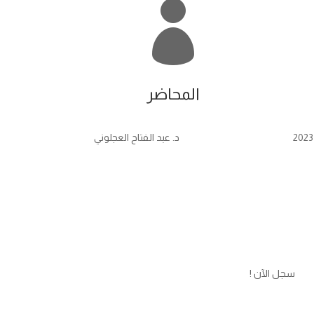

المحاضر
د. عبد الفتاح العجلوني
سجل الآن !