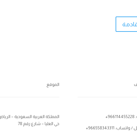
قادمة
ف
الموقع
966+
المملكة العربية السعودية – الرياض
حي العليا – شارع رقم 78
واتساب: 966558343311+