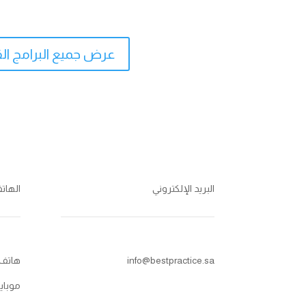
عرض جميع البرامج ال
البريد الإلكتروني
الهات
info@bestpractice.sa
هاتف: 114455228
موبايل / 