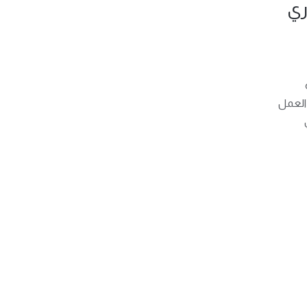
ري
 العمل