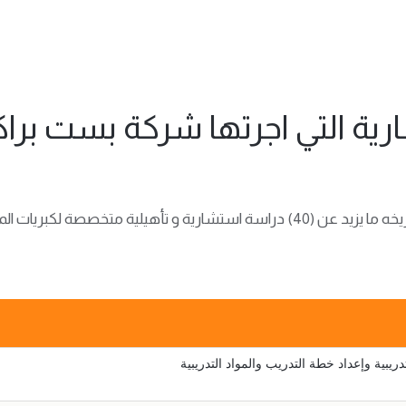
رية التي اجرتها شركة بست بر
وقد نفذت بست براكتس منذ العام 2007 حتى تاريخه ما يزيد عن (40) دراسة استشاري
ريبية وإعداد خطة التدريب والمواد التدريبية